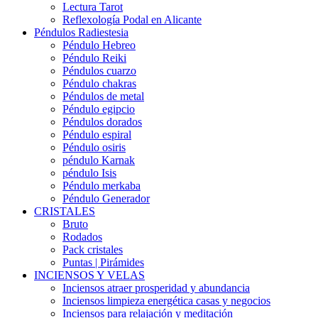
Lectura Tarot
Reflexología Podal en Alicante
Péndulos Radiestesia
Péndulo Hebreo
Péndulo Reiki
Péndulos cuarzo
Péndulo chakras
Péndulos de metal
Péndulo egipcio
Péndulos dorados
Péndulo espiral
Péndulo osiris
péndulo Karnak
péndulo Isis
Péndulo merkaba
Péndulo Generador
CRISTALES
Bruto
Rodados
Pack cristales
Puntas | Pirámides
INCIENSOS Y VELAS
Inciensos atraer prosperidad y abundancia
Inciensos limpieza energética casas y negocios
Inciensos para relajación y meditación