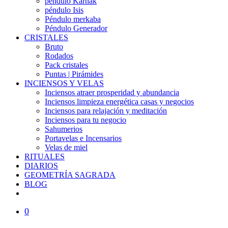
péndulo Karnak
péndulo Isis
Péndulo merkaba
Péndulo Generador
CRISTALES
Bruto
Rodados
Pack cristales
Puntas | Pirámides
INCIENSOS Y VELAS
Inciensos atraer prosperidad y abundancia
Inciensos limpieza energética casas y negocios
Inciensos para relajación y meditación
Inciensos para tu negocio
Sahumerios
Portavelas e Incensarios
Velas de miel
RITUALES
DIARIOS
GEOMETRÍA SAGRADA
BLOG
0