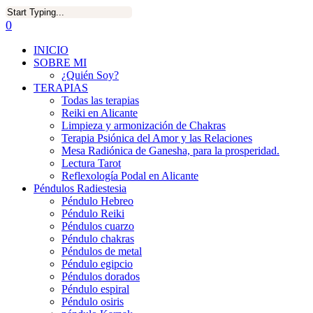
0
INICIO
SOBRE MI
¿Quién Soy?
TERAPIAS
Todas las terapias
Reiki en Alicante
Limpieza y armonización de Chakras
Terapia Psiónica del Amor y las Relaciones
Mesa Radiónica de Ganesha, para la prosperidad.
Lectura Tarot
Reflexología Podal en Alicante
Péndulos Radiestesia
Péndulo Hebreo
Péndulo Reiki
Péndulos cuarzo
Péndulo chakras
Péndulos de metal
Péndulo egipcio
Péndulos dorados
Péndulo espiral
Péndulo osiris