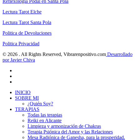
Reflexología Podal en Santa Pola
Lectura Tarot Elche
Lectura Tarot Santa Pola
Politica de
D
evoluciones
Politica Privacidad
© 2026 . All Rights Reserved, Vibrarenpositivo.com
Desarrollado
por Javier Chiva
INICIO
SOBRE MI
¿Quién Soy?
TERAPIAS
Todas las terapias
Reiki en Alicante
Limpieza y armonización de Chakras
Terapia Psiónica del Amor y las Relaciones
Mesa Radiónica de Ganesha, para la prosperidad.