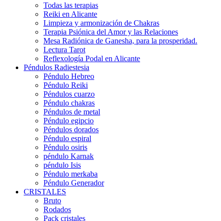
Todas las terapias
Reiki en Alicante
Limpieza y armonización de Chakras
Terapia Psiónica del Amor y las Relaciones
Mesa Radiónica de Ganesha, para la prosperidad.
Lectura Tarot
Reflexología Podal en Alicante
Péndulos Radiestesia
Péndulo Hebreo
Péndulo Reiki
Péndulos cuarzo
Péndulo chakras
Péndulos de metal
Péndulo egipcio
Péndulos dorados
Péndulo espiral
Péndulo osiris
péndulo Karnak
péndulo Isis
Péndulo merkaba
Péndulo Generador
CRISTALES
Bruto
Rodados
Pack cristales