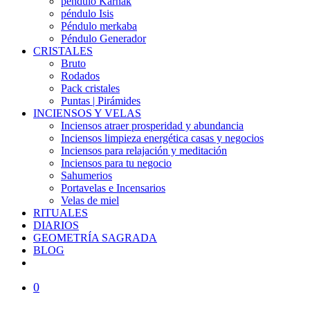
péndulo Karnak
péndulo Isis
Péndulo merkaba
Péndulo Generador
CRISTALES
Bruto
Rodados
Pack cristales
Puntas | Pirámides
INCIENSOS Y VELAS
Inciensos atraer prosperidad y abundancia
Inciensos limpieza energética casas y negocios
Inciensos para relajación y meditación
Inciensos para tu negocio
Sahumerios
Portavelas e Incensarios
Velas de miel
RITUALES
DIARIOS
GEOMETRÍA SAGRADA
BLOG
0