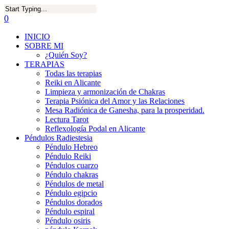
0
INICIO
SOBRE MI
¿Quién Soy?
TERAPIAS
Todas las terapias
Reiki en Alicante
Limpieza y armonización de Chakras
Terapia Psiónica del Amor y las Relaciones
Mesa Radiónica de Ganesha, para la prosperidad.
Lectura Tarot
Reflexología Podal en Alicante
Péndulos Radiestesia
Péndulo Hebreo
Péndulo Reiki
Péndulos cuarzo
Péndulo chakras
Péndulos de metal
Péndulo egipcio
Péndulos dorados
Péndulo espiral
Péndulo osiris