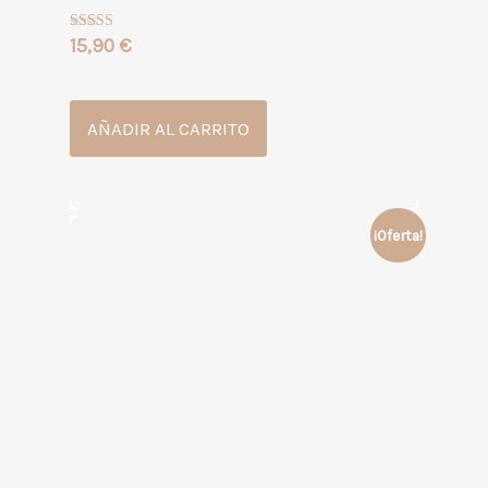
15,90
€
Valorado
con
4.50
de 5
AÑADIR AL CARRITO
¡Oferta!