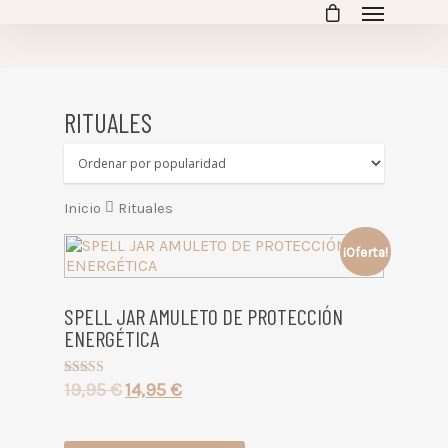
empty
RITUALES
Inicio
Rituales
¡Oferta!
SPELL JAR AMULETO DE PROTECCIÓN
ENERGÉTICA
19,95
€
14,95
€
Valorado
con
4.67
de 5