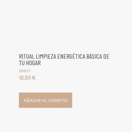
RITUAL LIMPIEZA ENERGÉTICA BÁSICA DE
TU HOGAR
12,50
€
Valorado con
5.00
de 5
AÑADIR AL CARRITO