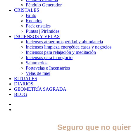
Péndulo Generador
CRISTALES
Bruto
Rodados
Pack cristales
Puntas | Pirámides
INCIENSOS Y VELAS
Inciensos atraer prosperidad y abundancia
Inciensos limpieza energética casas y negocios
Inciensos para relajación y meditación
Inciensos para tu negocio
Sahumerios
Portavelas e Incensarios
Velas de miel
RITUALES
DIARIOS
GEOMETRÍA SAGRADA
BLOG
Seguro que no quier