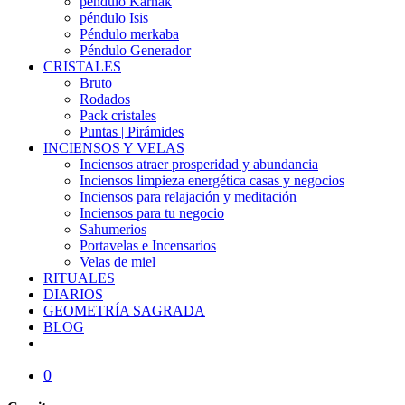
péndulo Karnak
péndulo Isis
Péndulo merkaba
Péndulo Generador
CRISTALES
Bruto
Rodados
Pack cristales
Puntas | Pirámides
INCIENSOS Y VELAS
Inciensos atraer prosperidad y abundancia
Inciensos limpieza energética casas y negocios
Inciensos para relajación y meditación
Inciensos para tu negocio
Sahumerios
Portavelas e Incensarios
Velas de miel
RITUALES
DIARIOS
GEOMETRÍA SAGRADA
BLOG
0