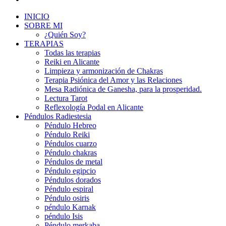
INICIO
SOBRE MI
¿Quién Soy?
TERAPIAS
Todas las terapias
Reiki en Alicante
Limpieza y armonización de Chakras
Terapia Psiónica del Amor y las Relaciones
Mesa Radiónica de Ganesha, para la prosperidad.
Lectura Tarot
Reflexología Podal en Alicante
Péndulos Radiestesia
Péndulo Hebreo
Péndulo Reiki
Péndulos cuarzo
Péndulo chakras
Péndulos de metal
Péndulo egipcio
Péndulos dorados
Péndulo espiral
Péndulo osiris
péndulo Karnak
péndulo Isis
Péndulo merkaba