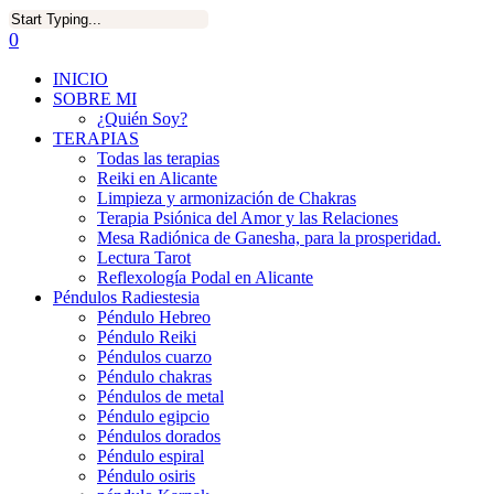
0
INICIO
SOBRE MI
¿Quién Soy?
TERAPIAS
Todas las terapias
Reiki en Alicante
Limpieza y armonización de Chakras
Terapia Psiónica del Amor y las Relaciones
Mesa Radiónica de Ganesha, para la prosperidad.
Lectura Tarot
Reflexología Podal en Alicante
Péndulos Radiestesia
Péndulo Hebreo
Péndulo Reiki
Péndulos cuarzo
Péndulo chakras
Péndulos de metal
Péndulo egipcio
Péndulos dorados
Péndulo espiral
Péndulo osiris