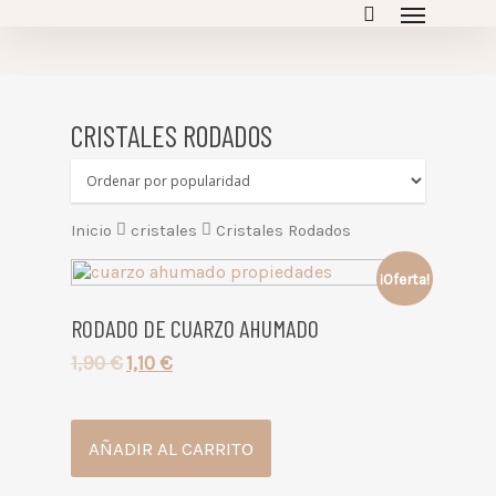
empty
CRISTALES RODADOS
Inicio
cristales
Cristales Rodados
¡Oferta!
RODADO DE CUARZO AHUMADO
1,90
€
1,10
€
AÑADIR AL CARRITO