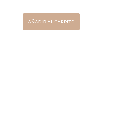
5.00
de 5
AÑADIR AL CARRITO