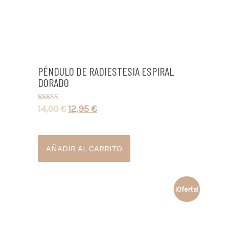
PÉNDULO DE RADIESTESIA ESPIRAL
DORADO
14,00
€
12,95
€
Valorado con
5.00
de 5
AÑADIR AL CARRITO
¡Oferta!