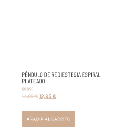
PÉNDULO DE REDIESTESIA ESPIRAL
PLATEADO
14,00
€
12,95
€
Valorado con
5.00
de 5
AÑADIR AL CARRITO