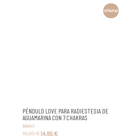
¡Oferta!
PÉNDULO LOVE PARA RADIESTESIA DE
AGUAMARINA CON 7 CHAKRAS
16,00
€
14,95
€
Valorado con