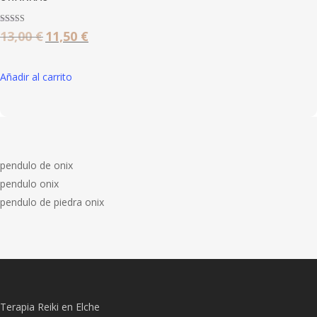
Valorado con
13,00
€
11,50
€
El
El
5.00
de 5
precio
precio
original
actual
Añadir al carrito
era:
es:
13,00 €.
11,50 €.
pendulo de onix
pendulo onix
pendulo de piedra onix
Terapia Reiki en Elche