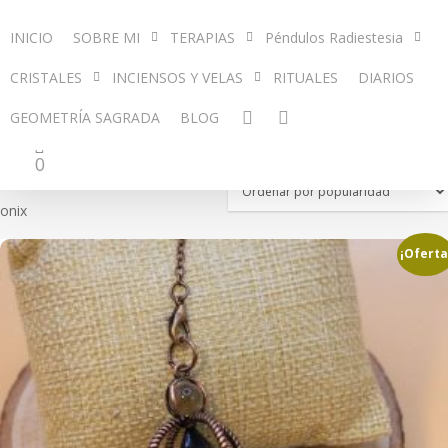
empty
INICIO
SOBRE MI
TERAPIAS
Péndulos Radiestesia
CRISTALES
INCIENSOS Y VELAS
RITUALES
DIARIOS
GEOMETRÍA SAGRADA
BLOG
PÉNDULO DE ONIX
0
Inicio
Péndulos
Péndulo de
onix
¡Oferta