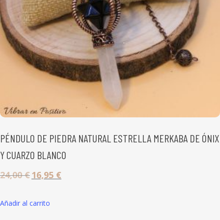
PÉNDULO DE PIEDRA NATURAL ESTRELLA MERKABA DE ÓNIX
Y CUARZO BLANCO
24,00
€
16,95
€
El
El
precio
precio
original
actual
Añadir al carrito
era:
es: