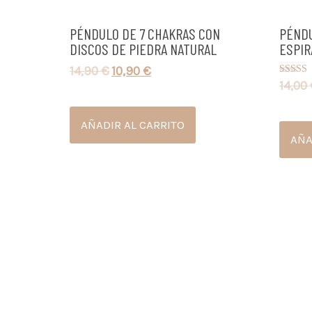
PÉNDULO DE 7 CHAKRAS CON
PÉNDU
DISCOS DE PIEDRA NATURAL
ESPIR
14,90
€
10,90
€
14,00
Valorad
5.00
de 5
AÑADIR AL CARRITO
AÑA