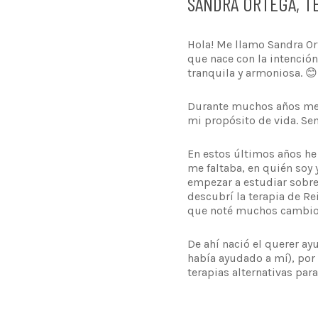
SANDRA ORTEGA, T
Hola! Me llamo Sandra Ort
que nace con la intención
tranquila y armoniosa. 😊
Durante muchos años me h
mi propósito de vida. Sen
En estos últimos años h
me faltaba, en quién soy 
empezar a estudiar sobre 
descubrí la terapia de Re
que noté muchos cambios 
De ahí nació el querer ay
había ayudado a mí), por
terapias alternativas par