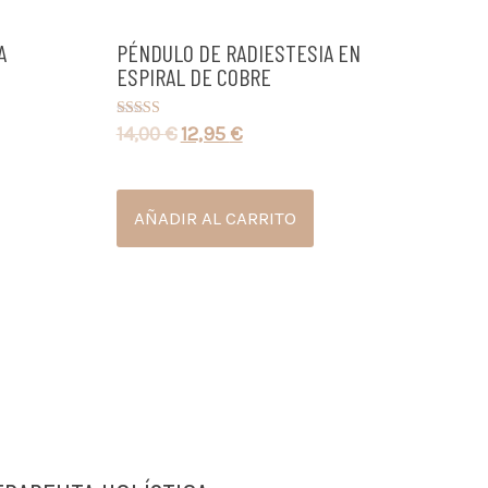
A
PÉNDULO DE RADIESTESIA EN
ESPIRAL DE COBRE
14,00
€
12,95
€
Valorado con
5.00
de 5
AÑADIR AL CARRITO