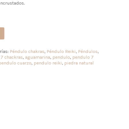
incrustados.
rías:
Péndulo chakras
,
Péndulo Reiki
,
Péndulos
,
:
7 chackras
,
aguamarina
,
pendulo
,
pendulo 7
pendulo cuarzo
,
pendulo reiki
,
piedra natural