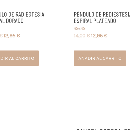
LO DE RADIESTESIA
PÉNDULO DE REDIESTESI
AL DORADO
ESPIRAL PLATEADO
€
12,95
€
14,00
€
12,95
€
o con
Valorado con
5.00
de 5
DIR AL CARRITO
AÑADIR AL CARRITO