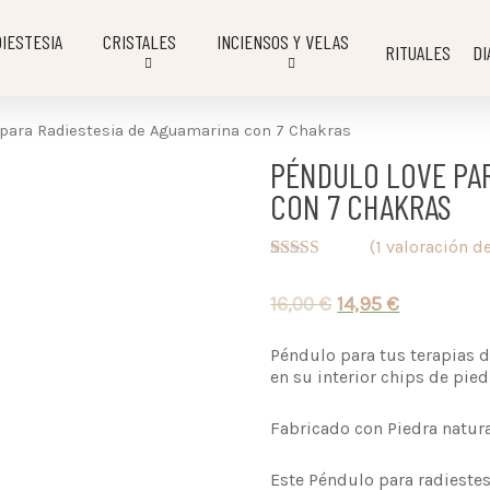
IESTESIA
CRISTALES
INCIENSOS Y VELAS
RITUALES
DI
para Radiestesia de Aguamarina con 7 Chakras
PÉNDULO LOVE PAR
CON 7 CHAKRAS
(
1
valoración de
Valorado con
1
5.00
de 5 en
16,00
€
14,95
€
base a
valoración de
un cliente
Péndulo para tus terapias d
en su interior chips de pie
Fabricado con Piedra natura
Este Péndulo para radiestes