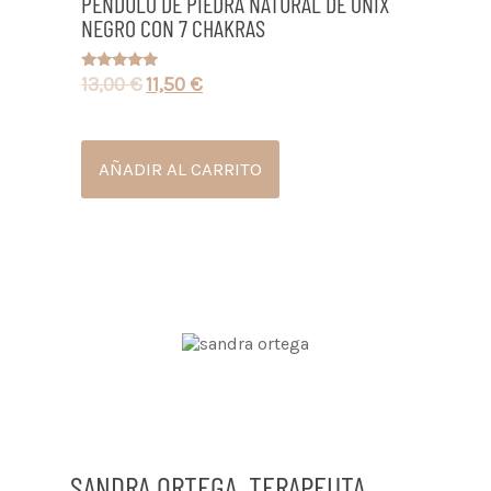
PÉNDULO DE PIEDRA NATURAL DE ÓNIX
NEGRO CON 7 CHAKRAS
13,00
€
11,50
€
Valorado
con
5.00
de 5
AÑADIR AL CARRITO
SANDRA ORTEGA, TERAPEUTA