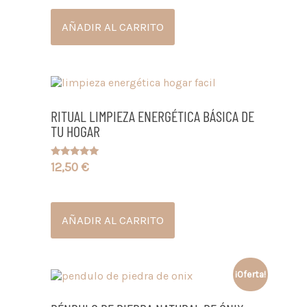
AÑADIR AL CARRITO
RITUAL LIMPIEZA ENERGÉTICA BÁSICA DE
TU HOGAR
12,50
€
Valorado
con
5.00
de 5
AÑADIR AL CARRITO
¡Oferta!