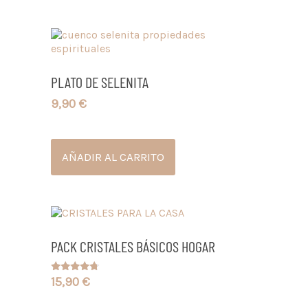
PLATO DE SELENITA
9,90
€
AÑADIR AL CARRITO
PACK CRISTALES BÁSICOS HOGAR
15,90
€
Valorado
con
4.50
de 5