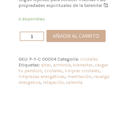
propiedades espirituales de la Selenita! 🥰
2 disponibles
AÑADIR AL CARRITO
SKU:
P-Y-C 00004
Categoría:
cristales
Etiquetas:
altar
,
armonía
,
bienestar
,
cargar
tu pendulo
,
cristales
,
limpiar cristales
,
limpiezas energéticas
,
meditación
,
recarga
energetica
,
relajación
,
selenita