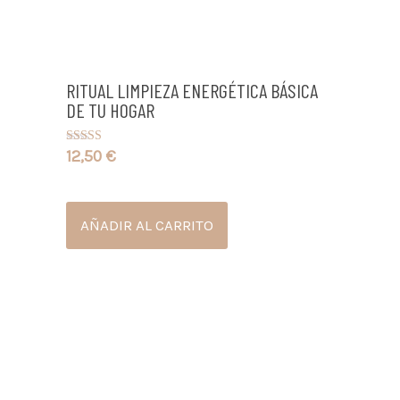
RITUAL LIMPIEZA ENERGÉTICA BÁSICA
DE TU HOGAR
12,50
€
Valorado con
5.00
de 5
AÑADIR AL CARRITO