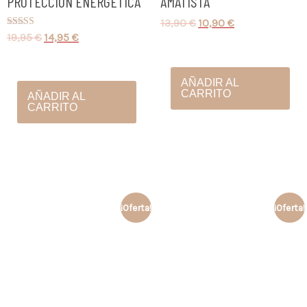
PROTECCIÓN ENERGÉTICA
AMATISTA
13,90
€
10,90
€
Valorado
19,95
€
14,95
€
con
4.67
de 5
AÑADIR AL
CARRITO
AÑADIR AL
CARRITO
¡Oferta!
¡Oferta!