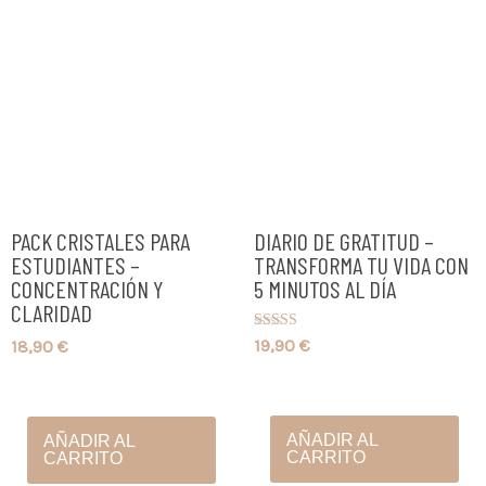
PACK CRISTALES PARA
DIARIO DE GRATITUD –
ESTUDIANTES –
TRANSFORMA TU VIDA CON
CONCENTRACIÓN Y
5 MINUTOS AL DÍA
CLARIDAD
Valorado con
19,90
€
18,90
€
5.00
de 5
AÑADIR AL
AÑADIR AL
CARRITO
CARRITO