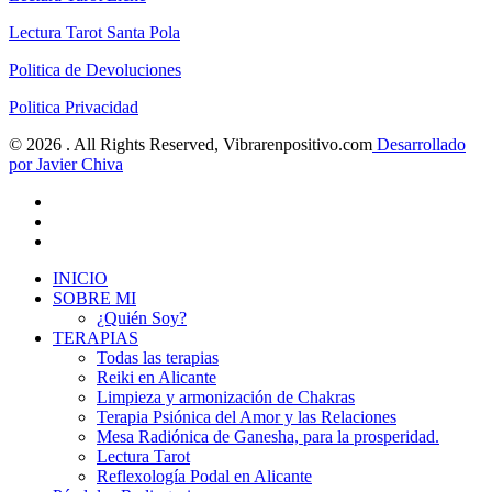
Lectura Tarot Santa Pola
Politica de
D
evoluciones
Politica Privacidad
© 2026 . All Rights Reserved, Vibrarenpositivo.com
Desarrollado
por Javier Chiva
INICIO
SOBRE MI
¿Quién Soy?
TERAPIAS
Todas las terapias
Reiki en Alicante
Limpieza y armonización de Chakras
Terapia Psiónica del Amor y las Relaciones
Mesa Radiónica de Ganesha, para la prosperidad.
Lectura Tarot
Reflexología Podal en Alicante