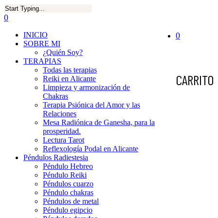
0
INICIO
0
SOBRE MI
¿Quién Soy?
TERAPIAS
Todas las terapias
CARRITO
Reiki en Alicante
Limpieza y armonización de
Chakras
Terapia Psiónica del Amor y las
Relaciones
Mesa Radiónica de Ganesha, para la
prosperidad.
Lectura Tarot
Reflexología Podal en Alicante
Péndulos Radiestesia
Péndulo Hebreo
Péndulo Reiki
Péndulos cuarzo
Péndulo chakras
Péndulos de metal
Péndulo egipcio