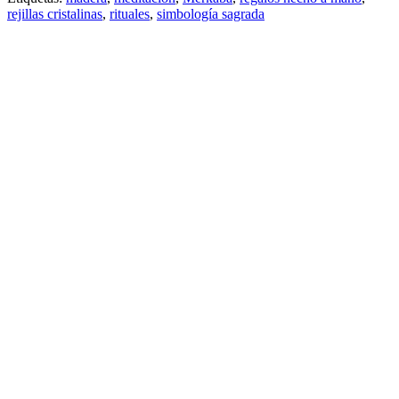
rejillas cristalinas
,
rituales
,
simbología sagrada