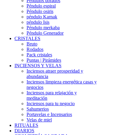
Péndulos dorados
Péndulo espiral
Péndulo osiris
péndulo Karnak
péndulo Isis
Péndulo merkaba
Péndulo Generador
CRISTALES
Bruto
Rodados
Pack cristales
Puntas | Pirámides
INCIENSOS Y VELAS
Inciensos atraer prosperidad y
abundancia
Inciensos limpieza energética casas y
negocios
Inciensos para relajación y
meditación
Inciensos para tu negocio
Sahumerios
Portavelas e Incensarios
Velas de miel
RITUALES
DIARIOS