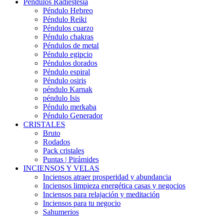
Péndulos Radiestesia
Péndulo Hebreo
Péndulo Reiki
Péndulos cuarzo
Péndulo chakras
Péndulos de metal
Péndulo egipcio
Péndulos dorados
Péndulo espiral
Péndulo osiris
péndulo Karnak
péndulo Isis
Péndulo merkaba
Péndulo Generador
CRISTALES
Bruto
Rodados
Pack cristales
Puntas | Pirámides
INCIENSOS Y VELAS
Inciensos atraer prosperidad y abundancia
Inciensos limpieza energética casas y negocios
Inciensos para relajación y meditación
Inciensos para tu negocio
Sahumerios