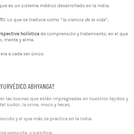
que es un sistema médico desarrollado en la India.
T
O. Lo que se traduce como “
la ciencia de la vida
“.
rspectiva holística
de comprensión y tratamiento, en el que
o, mente y alma.
era a cada ser único.
AYURVÉDICO ABHYANGA?
er las toxinas que están impregnadas en nuestros tejidos y
del sudor, la orina, moco y heces.
cido y el que más se practica en la India.
ra sanscrita, y significa: